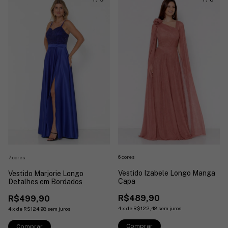
6 cores
7 cores
Vestido Izabele Longo Manga
Vestido Marjorie Longo
Capa
Detalhes em Bordados
R$489,90
R$499,90
4
x
de
R$122,48
sem juros
4
x
de
R$124,98
sem juros
Comprar
Comprar