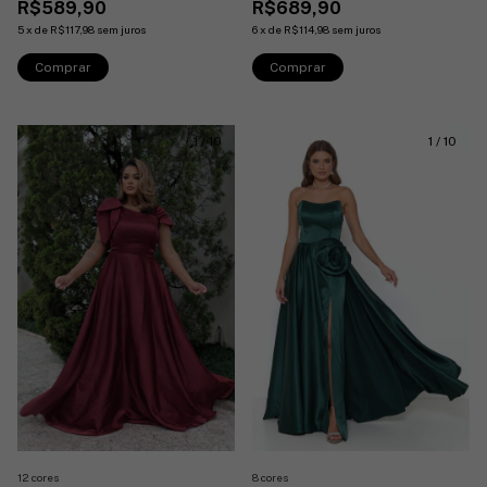
R$689,90
R$589,90
6
x
de
R$114,98
sem juros
5
x
de
R$117,98
sem juros
Comprar
Comprar
1
/
10
1
/
10
8 cores
12 cores