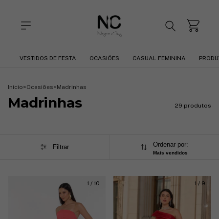
VESTIDOS DE FESTA
OCASIÕES
CASUAL FEMININA
PRODU
Início
>
Ocasiões
>
Madrinhas
Madrinhas
29 produtos
Ordenar por:
Filtrar
Mais vendidos
1
/
10
1
/
9