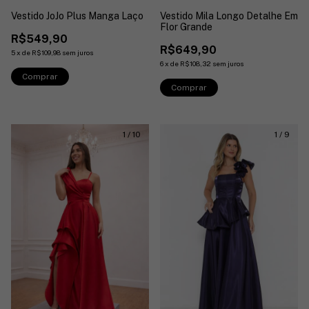
Vestido Mila Longo Detalhe Em
Vestido JoJo Plus Manga Laço
Flor Grande
R$549,90
R$649,90
5
x
de
R$109,98
sem juros
6
x
de
R$108,32
sem juros
Comprar
Comprar
1
/
10
1
/
9