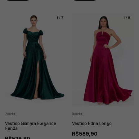
1
/
7
1
/
8
7 cores
8 cores
Vestido Gilmara Elegance
Vestido Edna Longo
Fenda
R$589,90
R$529,90