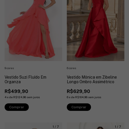
6 cores
9 cores
Vestido Mônica em Zibeline
Vestido Suzi Fluído Em
Longo Ombro Assimétrico
Organza
R$629,90
R$499,90
6
x
de
R$104,98
sem juros
4
x
de
R$124,98
sem juros
Comprar
Comprar
1
/
7
1
/
7