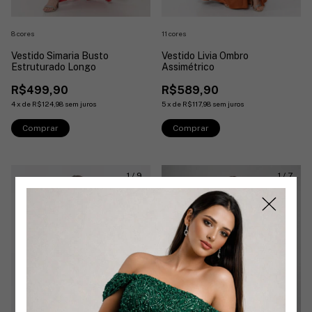
8 cores
11 cores
Vestido Simaria Busto
Vestido Livia Ombro
Estruturado Longo
Assimétrico
R$499,90
R$589,90
4
x
de
R$124,98
sem juros
5
x
de
R$117,98
sem juros
Comprar
Comprar
1
/
9
1
/
7