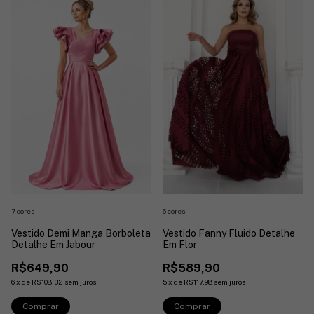
6 cores
7 cores
Vestido Fanny Fluido Detalhe
Vestido Demi Manga Borboleta
Em Flor
Detalhe Em Jabour
R$589,90
R$649,90
5
x
de
R$117,98
sem juros
6
x
de
R$108,32
sem juros
Comprar
Comprar