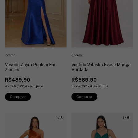
7 cores
5 cores
Vestido Zayra Peplum Em
Vestido Valeska Evase Manga
Zibeline
Bordada
R$489,90
R$589,90
4
x
de
R$122,48
sem juros
5
x
de
R$117,98
sem juros
Comprar
Comprar
1
/
3
1
/
6