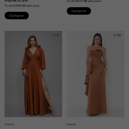
5
x
de
R$117,98
sem juros
5
x
de
R$105,98
sem juros
Comprar
Comprar
1
/
3
1
/
10
6 cores
3 cores