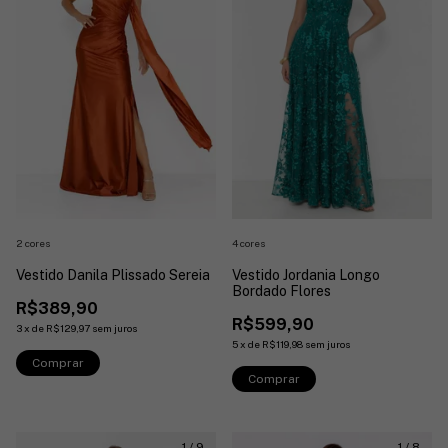
2 cores
4 cores
Vestido Danila Plissado Sereia
Vestido Jordania Longo
Bordado Flores
R$389,90
R$599,90
3
x
de
R$129,97
sem juros
5
x
de
R$119,98
sem juros
Comprar
Comprar
1
/
9
1
/
8