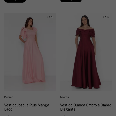
1
/
4
1
/
6
5 cores
2 cores
Vestido Blanca Ombro a Ombro
Vestido Josélia Plus Manga
Elegante
Laço